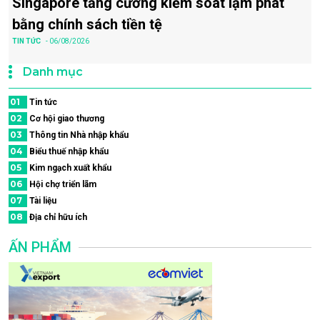
Singapore tăng cường kiểm soát lạm phát
bằng chính sách tiền tệ
TIN TỨC
- 06/08/2026
Danh mục
01
Tin tức
02
Cơ hội giao thương
03
Thông tin Nhà nhập khẩu
04
Biểu thuế nhập khẩu
05
Kim ngạch xuất khẩu
06
Hội chợ triển lãm
07
Tài liệu
08
Địa chỉ hữu ích
ẤN PHẨM