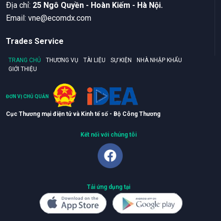
Ðịa chỉ:
25 Ngô Quyền - Hoàn Kiếm - Hà Nội.
Email:
vne@ecomdx.com
Trades Service
TRANG CHỦ
THƯƠNG VỤ
TÀI LIỆU
SỰ KIỆN
NHÀ NHẬP KHẨU
GIỚI THIỆU
ĐƠN VỊ CHỦ QUẢN
Cục Thương mại điện tử và Kinh tế số - Bộ Công Thương
Kết nối với chúng tôi
Tải ứng dụng tại