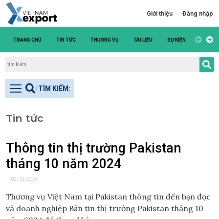
Giới thiệu
Đăng nhập
TRANG CHỦ
TIN TỨC
THƯƠNG VỤ
TÀI LIỆU
SỰ KIỆN
DANH S
Tin tức
Thông tin thị trường Pakistan
tháng 10 năm 2024
02/12/2024
Thương vụ Việt Nam tại Pakistan thông tin đến bạn đọc
và doanh nghiệp Bản tin thị trường Pakistan tháng 10