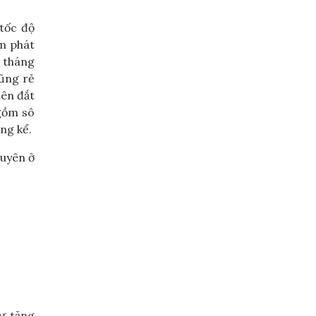
tốc độ
ạm phát
n tháng
cũng rẻ
nên đắt
 gồm sô
áng kể.
guyên ở
ự tăng