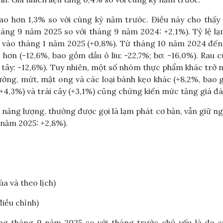
o hơn 1,3% so với cùng kỳ năm trước. Điều này cho thấy 
háng 9 năm 2025 so với tháng 9 năm 2024: +2,1%). Tỷ lệ l
i vào tháng 1 năm 2025 (+0,8%). Từ tháng 10 năm 2024 đế
 hơn (-12,6%, bao gồm dầu ô liu: -22,7%; bơ: -16,0%). Rau 
 tây: -12,6%). Tuy nhiên, một số nhóm thực phẩm khác trở 
đường, mứt, mật ong và các loại bánh kẹo khác (+8,2%, bao
(+4,3%) và trái cây (+3,1%) cũng chứng kiến ​​mức tăng giá đ
năng lượng, thường được gọi là lạm phát cơ bản, vẫn giữ n
năm 2025: +2,8%).
a và theo lịch)
điều chỉnh)
ong tháng 9 năm 2025 so với tháng trước chủ yếu là do s