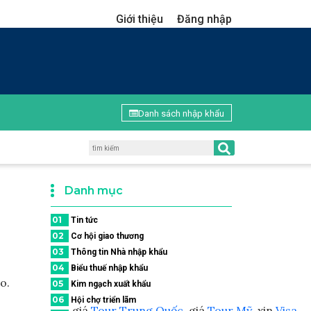
Giới thiệu
Đăng nhập
Danh sách nhập khẩu
Danh mục
01
Tin tức
02
Cơ hội giao thương
03
Thông tin Nhà nhập khẩu
04
Biểu thuế nhập khẩu
o.
05
Kim ngạch xuất khẩu
06
Hội chợ triển lãm
giá
Tour Trung Quốc
, giá
Tour Mỹ
, xin
Visa