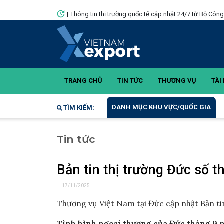
|
Thông tin thị trường quốc tế cập nhật 24/7 từ Bộ Côn
TRANG CHỦ
TIN TỨC
THƯƠNG VỤ
TÀI 
DANH MỤC KHU VỰC/QUỐC GIA
TÌM KIẾM:
Tin tức
Bản tin thị trường Đức số 
17/11/2025
Thương vụ Việt Nam tại Đức cập nhật Bản ti
Tình hình ngoại thương của Đức tháng 9 