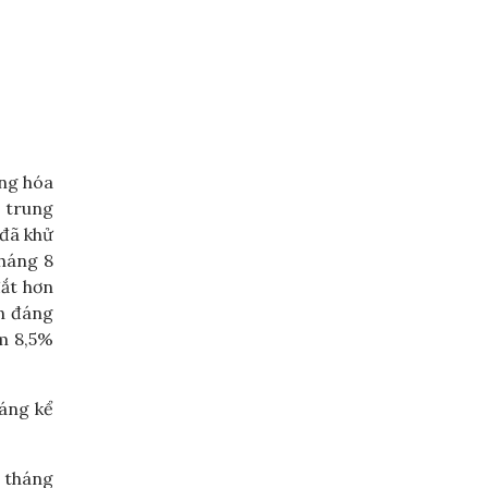
àng hóa
u trung
(đã khử
tháng 8
đắt hơn
ơn đáng
ảm 8,5%
đáng kể
i tháng