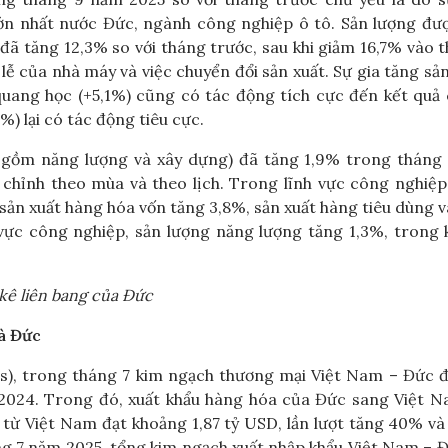
n nhất nước Đức, ngành công nghiệp ô tô. Sản lượng đượ
đã tăng 12,3% so với tháng trước, sau khi giảm 16,7% vào 
ễ của nhà máy và việc chuyển đổi sản xuất. Sự gia tăng sả
à quang học (+5,1%) cũng có tác động tích cực đến kết quả
%) lại có tác động tiêu cực.
o gồm năng lượng và xây dựng) đã tăng 1,9% trong tháng
 chỉnh theo mùa và theo lịch. Trong lĩnh vực công nghiệp
ản xuất hàng hóa vốn tăng 3,8%, sản xuất hàng tiêu dùng 
vực công nghiệp, sản lượng năng lượng tăng 1,3%, trong 
kê liên bang của Đức
à Đức
s), trong tháng 7 kim ngạch thương mại Việt Nam – Đức đ
 2024. Trong đó, xuất khẩu hàng hóa của Đức sang Việt N
 từ Việt Nam đạt khoảng 1,87 tỷ USD, lần lượt tăng 40% v
ng 7 năm 2025, tổng kim ngạch xuất nhập khẩu Việt Nam – 