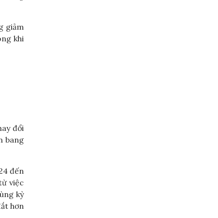
ng giảm
ong khi
hay đổi
ên bang
024 đến
từ việc
cùng kỳ
đắt hơn