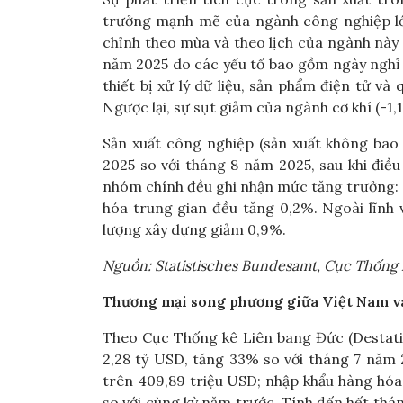
trưởng mạnh mẽ của ngành công nghiệp lớ
chỉnh theo mùa và theo lịch của ngành này 
năm 2025 do các yếu tố bao gồm ngày nghỉ l
thiết bị xử lý dữ liệu, sản phẩm điện tử v
Ngược lại, sự sụt giảm của ngành cơ khí (-1,1
Sản xuất công nghiệp (sản xuất không ba
2025 so với tháng 8 năm 2025, sau khi điều
nhóm chính đều ghi nhận mức tăng trưởng: s
hóa trung gian đều tăng 0,2%. Ngoài lĩnh 
lượng xây dựng giảm 0,9%.
Nguồn:
Statistisches Bundesamt,
Cục Thống 
Thương mại song phương giữa Việt Nam v
Theo Cục Thống kê Liên bang Đức (Destati
2,28 tỷ USD, tăng 33% so với tháng 7 năm
trên 409,89 triệu USD; nhập khẩu hàng hóa
so với cùng kỳ năm trước. Tính đến hết thá