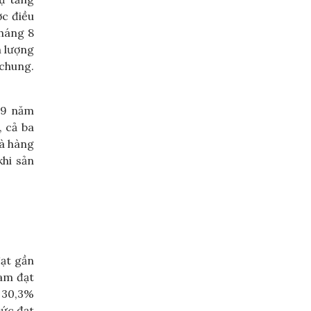
c điều
tháng 8
n lượng
 chung.
 9 năm
, cả ba
và hàng
khi sản
ạt gần
am đạt
à 30,3%
Đức đạt