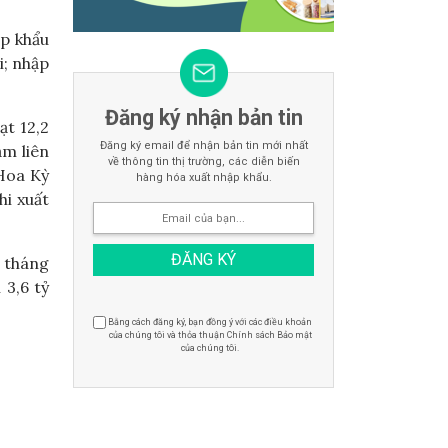
ập khẩu
i; nhập
Đăng ký nhận bản tin
ạt 12,2
Đăng ký email để nhận bản tin mới nhất
ảm liên
về thông tin thị trường, các diễn biến
 Hoa Kỳ
hàng hóa xuất nhập khẩu.
hi xuất
i tháng
 3,6 tỷ
Bằng cách đăng ký, bạn đồng ý với các điều khoản
của chúng tôi và thỏa thuận Chính sách Bảo mật
của chúng tôi.