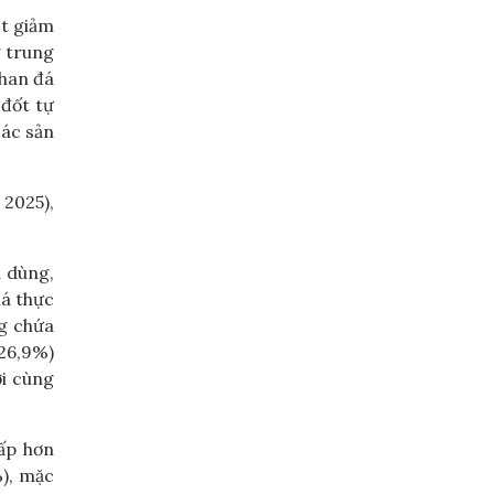
ụt giảm
g trung
than đá
 đốt tự
các sản
 2025),
u dùng,
iá thực
ng chứa
+26,9%)
ới cùng
ấp hơn
%), mặc