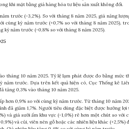
ong khi mặt bằng giá hàng hóa tư liệu sản xuất không đổi.
 năm trước (-3,2%). So với tháng 8 năm 2025, giá năng lượ
i cùng kỳ năm trước (+0,7% so với tháng 8 năm 2025), tr
ùng kỳ năm trước (-0,8% so với tháng 8 năm 2025).
025
 vào tháng 10 năm 2025. Tỷ lệ lạm phát được đo bằng mức t
 kỳ năm trước. Dựa trên kết quả hiện có, Cục Thống kê Li
 đã tăng 0,3% vào tháng 10 năm 2025.
ấp hơn 0,9% so với cùng kỳ năm trước. Từ tháng 10 năm 2
nh đã giảm 1,7%. Người tiêu dùng đặc biệt được hưởng lợi 
4%) và giá sưởi ấm khu vực (-1,0%) rẻ hơn một chút so với 
+0,9%) và củi, viên nén gỗ hoặc các nhiên liệu khác (+2,5%) 
h. Giá nhiên liệu tăng 0,4% so với cùng kỳ năm trước.