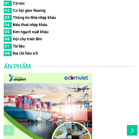
01
Tin tức
02
Cơ hội giao thương
03
Thông tin Nhà nhập khẩu
04
Biểu thuế nhập khẩu
05
Kim ngạch xuất khẩu
06
Hội chợ triển lãm
07
Tài liệu
08
Địa chỉ hữu ích
ẤN PHẨM