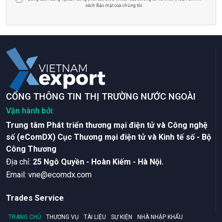
sách Bảo mật của chúng tôi.
CỔNG THÔNG TIN THỊ TRƯỜNG NƯỚC NGOÀI
Vận hành bởi:
Trung tâm Phát triển thương mại điện tử và Công nghệ
số (eComDX) Cục Thương mại điện tử và Kinh tế số - Bộ
Công Thương
Ðịa chỉ:
25 Ngô Quyền - Hoàn Kiếm - Hà Nội.
Email:
vne@ecomdx.com
Trades Service
TRANG CHỦ
THƯƠNG VỤ
TÀI LIỆU
SỰ KIỆN
NHÀ NHẬP KHẨU