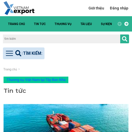
Giới thiệu
Đăng nhập
TRANG CHỦ
TIN TỨC
THƯƠNG VỤ
TÀI LIỆU
SỰ KIỆN
DANH S
Trang chủ
Thương vụ Việt Nam tại Tây Ban Nha
Tin tức