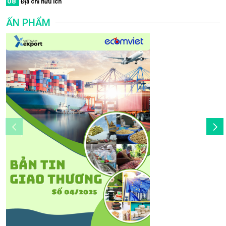
08
Địa chỉ hữu ích
ẤN PHẨM