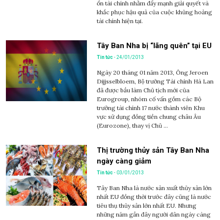
ổn tài chính nhằm đẩy mạnh giải quyết và
khắc phục hậu quả của cuộc khủng hoảng
tài chính hiện tại.
Tây Ban Nha bị “lãng quên” tại EU
Tin tức
- 24/01/2013
Ngày 20 tháng 01 năm 2013, Ông Jeroen
Dijjsselbloem, Bộ trưởng Tài chính Hà Lan
đã được bầu làm Chủ tịch mới của
Eurogroup, nhóm cố vấn gồm các Bộ
trưởng tài chính 17 nước thành viên Khu
vực sử dụng đồng tiền chung châu Âu
(Eurozone), thay vị Chủ ...
Thị trường thủy sản Tây Ban Nha
ngày càng giảm
Tin tức
- 03/01/2013
Tây Ban Nha là nước sản xuất thủy sản lớn
nhất EU đồng thời trước đây cũng là nước
tiêu thụ thủy sản lớn nhất EU. Nhưng
những năm gần đây người dân ngày càng