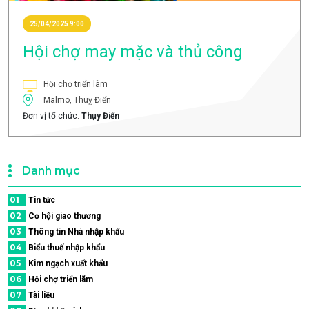
25/04/2025 9:00
Hội chợ may mặc và thủ công
Hội chợ triển lãm
Malmo, Thuỵ Điển
Đơn vị tổ chức:
Thụy Điển
Danh mục
01
Tin tức
02
Cơ hội giao thương
03
Thông tin Nhà nhập khẩu
04
Biểu thuế nhập khẩu
05
Kim ngạch xuất khẩu
06
Hội chợ triển lãm
07
Tài liệu