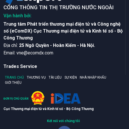
CỔNG THÔNG TIN THỊ TRƯỜNG NƯỚC NGOÀI
Vận hành bởi:
Trung tâm Phát triển thương mại điện tử và Công nghệ
số (eComDX) Cục Thương mại điện tử và Kinh tế số - Bộ
Công Thương
Ðịa chỉ:
25 Ngô Quyền - Hoàn Kiếm - Hà Nội.
Email:
vne@ecomdx.com
Trades Service
TRANG CHỦ
THƯƠNG VỤ
TÀI LIỆU
SỰ KIỆN
NHÀ NHẬP KHẨU
GIỚI THIỆU
ĐƠN VỊ CHỦ QUẢN
Cục Thương mại điện tử và Kinh tế số - Bộ Công Thương
Kết nối với chúng tôi