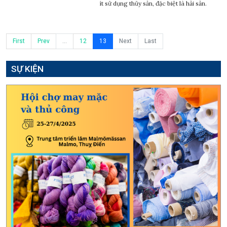
ít sử dụng thủy sản, đặc biệt là hải sản.
First
Prev
...
12
13
Next
Last
SỰ KIỆN