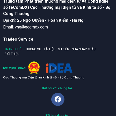
Trung tâm Phát triển thương mại điện tử và Công nghệ
số (eComDX) Cục Thương mại điện tử và Kinh tế số - Bộ
Công Thương
Ðịa chỉ:
25 Ngô Quyền - Hoàn Kiếm - Hà Nội.
Email:
vne@ecomdx.com
Trades Service
TRANG CHỦ
THƯƠNG VỤ
TÀI LIỆU
SỰ KIỆN
NHÀ NHẬP KHẨU
GIỚI THIỆU
ĐƠN VỊ CHỦ QUẢN
Cục Thương mại điện tử và Kinh tế số - Bộ Công Thương
Kết nối với chúng tôi
Tải ứng dụng tại