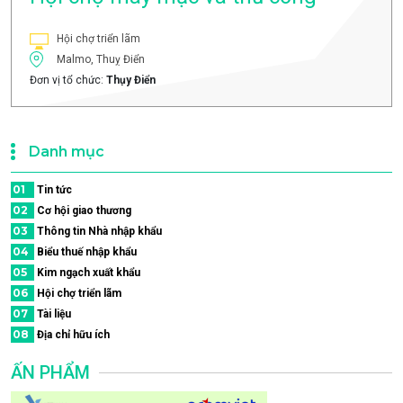
Hội chợ triển lãm
Malmo, Thuỵ Điển
Đơn vị tổ chức:
Thụy Điển
Danh mục
01
Tin tức
02
Cơ hội giao thương
03
Thông tin Nhà nhập khẩu
04
Biểu thuế nhập khẩu
05
Kim ngạch xuất khẩu
06
Hội chợ triển lãm
07
Tài liệu
08
Địa chỉ hữu ích
ẤN PHẨM