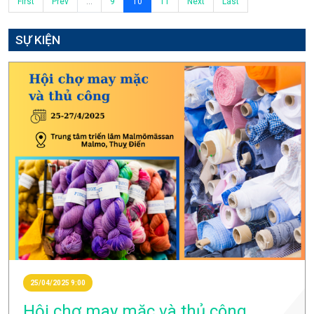
First
Prev
...
9
10
11
Next
Last
SỰ KIỆN
25/04/2025 9:00
Hội chợ may mặc và thủ công