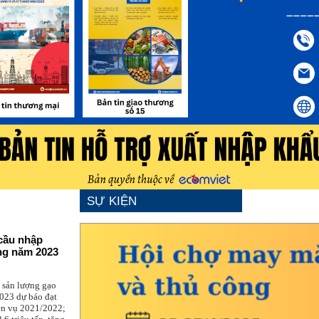
SỰ KIỆN
 cầu nhập
ong năm 2023
DA, sản lượng
ụ 2022/2023 dự
7% so với niên