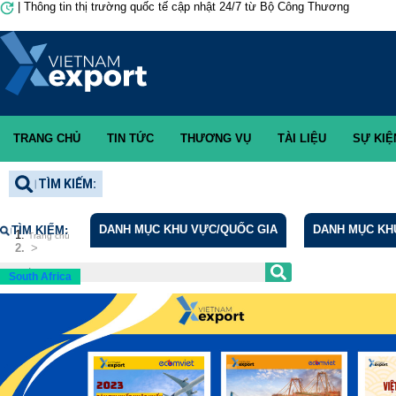
|
Thông tin thị trường quốc tế cập nhật 24/7 từ Bộ Công Thương
TRANG CHỦ
TIN TỨC
THƯƠNG VỤ
TÀI LIỆU
SỰ KIỆN
Danh sách nhập khẩu
DANH MỤC KHU VỰC/QUỐC GIA
DANH MỤC KHU
TÌM KIẾM:
Trang chủ
South Africa