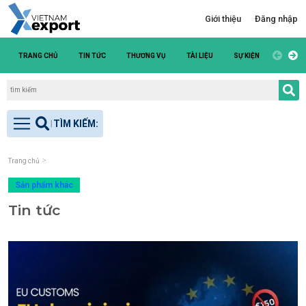
Giới thiệu
Đăng nhập
TRANG CHỦ
TIN TỨC
THƯƠNG VỤ
TÀI LIỆU
SỰ KIỆN
DANH S
Trang chủ
Sản phẩm khác
Tin tức