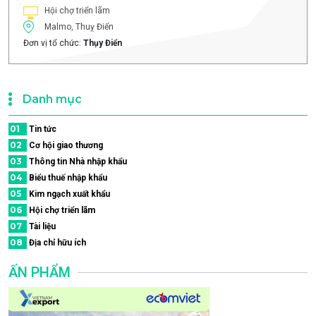
Hội chợ triển lãm
Malmo, Thuỵ Điển
Đơn vị tổ chức:
Thụy Điển
Danh mục
01
Tin tức
02
Cơ hội giao thương
03
Thông tin Nhà nhập khẩu
04
Biểu thuế nhập khẩu
05
Kim ngạch xuất khẩu
06
Hội chợ triển lãm
07
Tài liệu
08
Địa chỉ hữu ích
ẤN PHẨM