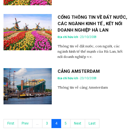
CỔNG THÔNG TIN VỀ ĐẤT NƯỚC,
CÁC NGÀNH KINH TẾ , KẾT NỐI
DOANH NGHIỆP HÀ LAN
Địa chỉ hữu ích
- 23/10/2008
Thông tin về đất nước, con người, các
ngành kinh tế thế mạnh của Hà Lan, kết
nối doanh nghiệp v.v.
CẢNG AMSTERDAM
Địa chỉ hữu ích
- 23/10/2008
Thông tin về cảng Amsterdam
First
Prev
...
3
4
5
Next
Last