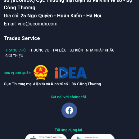
số (eComDX) Cục Thương mại điện tử và Kinh tế số - Bộ
Công Thương
Ðịa chỉ:
25 Ngô Quyền - Hoàn Kiếm - Hà Nội.
Email:
vne@ecomdx.com
Trades Service
TRANG CHỦ
THƯƠNG VỤ
TÀI LIỆU
SỰ KIỆN
NHÀ NHẬP KHẨU
GIỚI THIỆU
ĐƠN VỊ CHỦ QUẢN
Cục Thương mại điện tử và Kinh tế số - Bộ Công Thương
Kết nối với chúng tôi
Tải ứng dụng tại