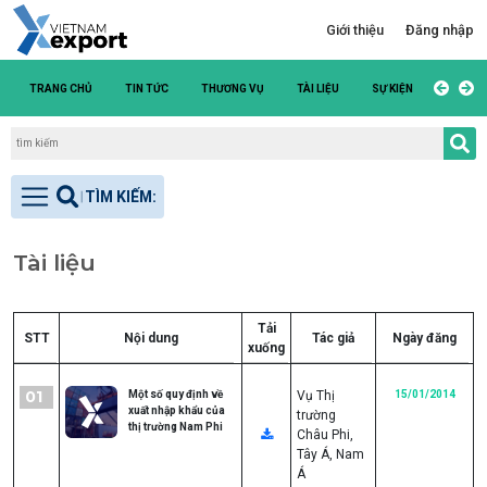
Giới thiệu
Đăng nhập
TRANG CHỦ
TIN TỨC
THƯƠNG VỤ
TÀI LIỆU
SỰ KIỆN
DANH S
Tài liệu
Tải
STT
Nội dung
Tác giả
Ngày đăng
xuống
01
Một số quy định về
Vụ Thị
15/01/2014
xuất nhập khẩu của
trường
thị trường Nam Phi
Châu Phi,
Tây Á, Nam
Á