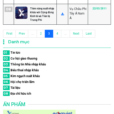
08
Tiềm năng xuất nhập
Vụ Châu Phi
22/03/2011
khẩu với Cộng đồng
Tây Á Nam
Kinh tế và Tiền tệ
Á
Trung Phi
First
Prev
...
2
3
4
...
Next
Last
Danh mục
01
Tin tức
02
Cơ hội giao thương
03
Thông tin Nhà nhập khẩu
04
Biểu thuế nhập khẩu
05
Kim ngạch xuất khẩu
06
Hội chợ triển lãm
07
Tài liệu
08
Địa chỉ hữu ích
ẤN PHẨM