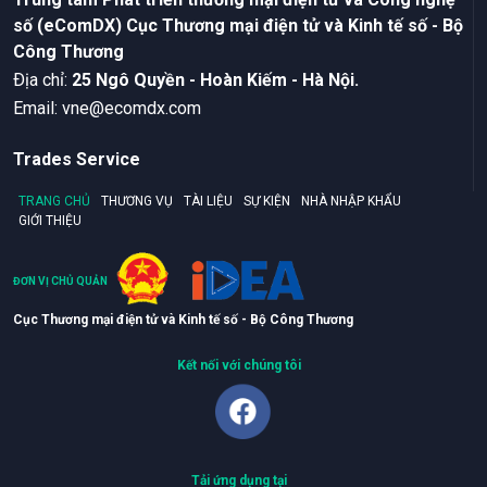
số (eComDX) Cục Thương mại điện tử và Kinh tế số - Bộ
Công Thương
Ðịa chỉ:
25 Ngô Quyền - Hoàn Kiếm - Hà Nội.
Email:
vne@ecomdx.com
Trades Service
TRANG CHỦ
THƯƠNG VỤ
TÀI LIỆU
SỰ KIỆN
NHÀ NHẬP KHẨU
GIỚI THIỆU
ĐƠN VỊ CHỦ QUẢN
Cục Thương mại điện tử và Kinh tế số - Bộ Công Thương
Kết nối với chúng tôi
Tải ứng dụng tại