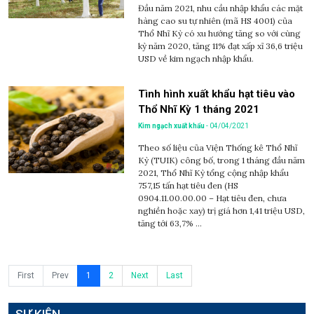
Đầu năm 2021, nhu cầu nhập khẩu các mặt
hàng cao su tự nhiên (mã HS 4001) của
Thổ Nhĩ Kỳ có xu hướng tăng so với cùng
kỳ năm 2020, tăng 11% đạt xấp xỉ 36,6 triệu
USD về kim ngạch nhập khẩu.
Tình hình xuất khẩu hạt tiêu vào
Thổ Nhĩ Kỳ 1 tháng 2021
Kim ngạch xuất khẩu
- 04/04/2021
Theo số liệu của Viện Thống kê Thổ Nhĩ
Kỳ (TUIK) công bố, trong 1 tháng đầu năm
2021, Thổ Nhĩ Kỳ tổng cộng nhập khẩu
757,15 tấn hạt tiêu đen (HS
0904.11.00.00.00 – Hạt tiêu đen, chưa
nghiền hoặc xay) trị giá hơn 1,41 triệu USD,
tăng tới 63,7% ...
First
Prev
1
2
Next
Last
SỰ KIỆN