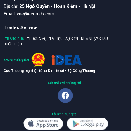
Ðịa chỉ:
25 Ngô Quyền - Hoàn Kiếm - Hà Nội.
Email:
vne@ecomdx.com
Trades Service
TRANG CHỦ
THƯƠNG VỤ
TÀI LIỆU
SỰ KIỆN
NHÀ NHẬP KHẨU
GIỚI THIỆU
ĐƠN VỊ CHỦ QUẢN
Cục Thương mại điện tử và Kinh tế số - Bộ Công Thương
Kết nối với chúng tôi
Tải ứng dụng tại