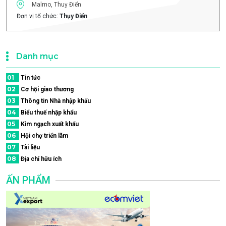
Malmo, Thuỵ Điển
Đơn vị tổ chức:
Thụy Điển
Danh mục
01
Tin tức
02
Cơ hội giao thương
03
Thông tin Nhà nhập khẩu
04
Biểu thuế nhập khẩu
05
Kim ngạch xuất khẩu
06
Hội chợ triển lãm
07
Tài liệu
08
Địa chỉ hữu ích
ẤN PHẨM