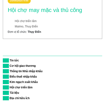
SỰ KIỆN
25/04/2025 9:00
Hội chợ may mặc và thủ công
Hội chợ triển lãm
Malmo, Thuỵ Điển
Đơn vị tổ chức:
Thụy Điển
Danh mục
01
Tin tức
02
Cơ hội giao thương
03
Thông tin Nhà nhập khẩu
04
Biểu thuế nhập khẩu