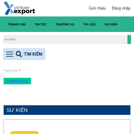
Giới thiệu
Đăng nhập
TRANG CHỦ
TIN TỨC
THƯƠNG VỤ
TÀI LIỆU
SỰ KIỆN
DANH S
Trang chủ
Saint Helena