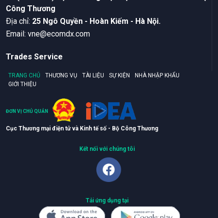
Công Thương
Ðịa chỉ:
25 Ngô Quyền - Hoàn Kiếm - Hà Nội.
Email:
vne@ecomdx.com
Trades Service
TRANG CHỦ
THƯƠNG VỤ
TÀI LIỆU
SỰ KIỆN
NHÀ NHẬP KHẨU
GIỚI THIỆU
ĐƠN VỊ CHỦ QUẢN
Cục Thương mại điện tử và Kinh tế số - Bộ Công Thương
Kết nối với chúng tôi
Tải ứng dụng tại