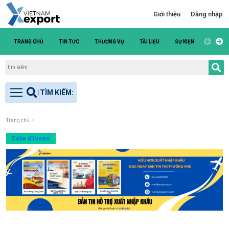
Giới thiệu
Đăng nhập
TRANG CHỦ
TIN TỨC
THƯƠNG VỤ
TÀI LIỆU
SỰ KIỆN
DANH S
Trang chủ
Côte d’Ivoire