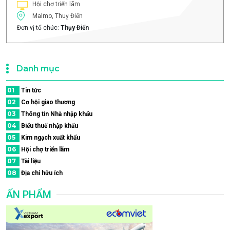
Hội chợ triển lãm
Malmo, Thuỵ Điển
Đơn vị tổ chức:
Thụy Điển
Danh mục
01
Tin tức
02
Cơ hội giao thương
03
Thông tin Nhà nhập khẩu
04
Biểu thuế nhập khẩu
05
Kim ngạch xuất khẩu
06
Hội chợ triển lãm
07
Tài liệu
08
Địa chỉ hữu ích
ẤN PHẨM