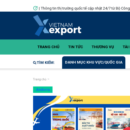
|
Thông tin thị trường quốc tế cập nhật 24/7 từ Bộ Côn
TRANG CHỦ
TIN TỨC
THƯƠNG VỤ
TÀI 
DANH MỤC KHU VỰC/QUỐC GIA
TÌM KIẾM:
Trang chủ
Andorra