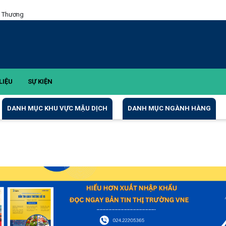
g Thương
LIỆU
SỰ KIỆN
DANH MỤC KHU VỰC MẬU DỊCH
DANH MỤC NGÀNH HÀNG