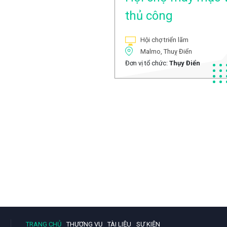
thủ công
Hội chợ triển lãm
Malmo, Thuỵ Điển
Đơn vị tổ chức:
Thụy Điển
TRANG CHỦ
THƯƠNG VỤ
TÀI LIỆU
SỰ KIỆN