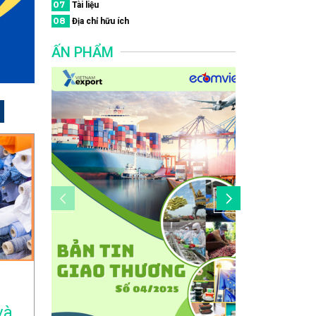
07
Tài liệu
08
Địa chỉ hữu ích
ẤN PHẨM
và