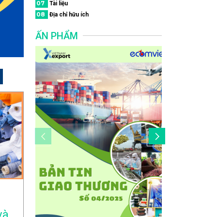
07
Tài liệu
08
Địa chỉ hữu ích
ẤN PHẨM
và