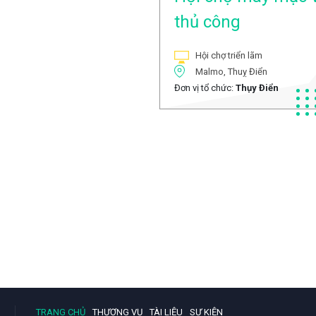
thủ công
Hội chợ triển lãm
Malmo, Thuỵ Điển
Đơn vị tổ chức:
Thụy Điển
TRANG CHỦ
THƯƠNG VỤ
TÀI LIỆU
SỰ KIỆN