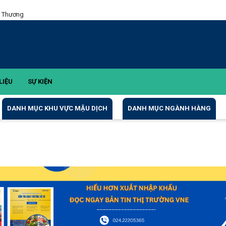
g Thương
LIỆU
SỰ KIỆN
DANH MỤC KHU VỰC MẬU DỊCH
DANH MỤC NGÀNH HÀNG