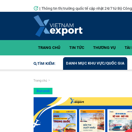
|
Thông tin thị trường quốc tế cập nhật 24/7 từ Bộ Côn
TRANG CHỦ
TIN TỨC
THƯƠNG VỤ
TÀI 
DANH MỤC KHU VỰC/QUỐC GIA
TÌM KIẾM:
Trang chủ
Burundi