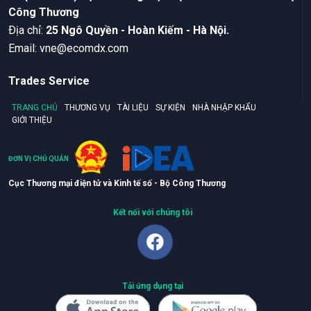
Công Thương
Ðịa chỉ:
25 Ngô Quyền - Hoàn Kiếm - Hà Nội.
Email:
vne@ecomdx.com
Trades Service
TRANG CHỦ
THƯƠNG VỤ
TÀI LIỆU
SỰ KIỆN
NHÀ NHẬP KHẨU
GIỚI THIỆU
ĐƠN VỊ CHỦ QUẢN
Cục Thương mại điện tử và Kinh tế số - Bộ Công Thương
Kết nối với chúng tôi
Tải ứng dụng tại