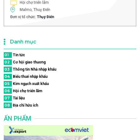
Hội chợ triển lãm
Malmo, Thuỵ Điển
Đơn vị tổ chức:
Thụy Điển
Danh mục
01
Tin tức
02
Cơ hội giao thương
03
Thông tin Nhà nhập khẩu
04
Biểu thuế nhập khẩu
05
Kim ngạch xuất khẩu
06
Hội chợ triển lãm
07
Tài liệu
08
Địa chỉ hữu ích
ẤN PHẨM