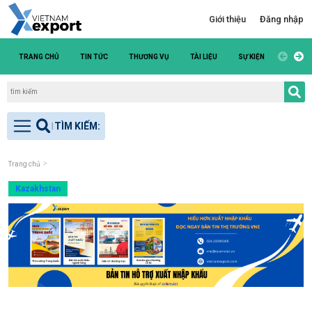
Giới thiệu
Đăng nhập
TRANG CHỦ
TIN TỨC
THƯƠNG VỤ
TÀI LIỆU
SỰ KIỆN
DANH S
Trang chủ
Kazakhstan